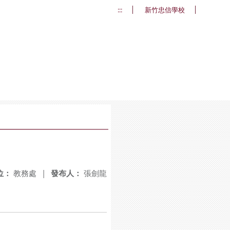
:::
新竹忠信學校
位：
教務處
|
發布人：
張劍龍