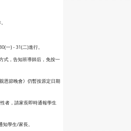
排。
) - 31(二)進行。
的方式，告知班導師后，免按一
《親恩節晚會》仍暫按原定日期
陽性者，請家長即時通報學生
通知學生/家長。