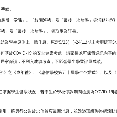
離校手續。
忠信的最后一堂課」。「校園巡禮」及「最後一次放學」等活動的彩
校園巡禮」及「最後一次放學」。領取畢業証書。
學生原則上一體作息。原定5/23(一)-24(二)期末考順延至5/30(一
何基於COVID-19 的安全健康考慮，請家長以可保留通訊內容
行居家保護，不列入成績考查，不影響學生學業評量成績。
親恩節》之《成年禮》、《忠信學校第五十屆學生卒業式》、以及
掌握學生健康狀況，若學生於學校停課期間檢測為COVID-19
指引，將另行公告於忠信首頁最新消息，並透過班級聯絡網滾動