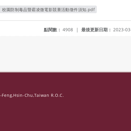
校園防制毒品暨霸凌微電影競賽活動徵件須知.pdf
另開新視窗
點閱數：
4908
|
最後更新日期：
2023-03
-Feng,Hsin-Chu,Taiwan R.O.C.