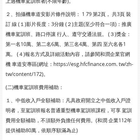
上過機車駕訓班者(不限年齡)。
２、拍攝機車道安影片條件說明： 1 79 第2頁， 共3頁 裝
訂 線 (１)影片長度：3分鐘 (２)主題(至少符合一項)：推廣
機車駕訓班、路口停讓 行人、遵守交通法規。 (３)獎金：
第一名10萬、第二名6萬、第三名4萬、第四 至六名各1
萬。 (４)報名方式及詳細活動內容，請參閱和潤企業官網
機 車道安專區(網址：https://esg.hfcfinance.com. tw/zh-
tw/content/172)。
(二)機車駕訓班費用補助：
１、中低收入戶全額補助：凡具政府開立之中低收入戶證
明者，至駕訓班報名普通重型機車駕訓班課程，可享 駕訓
費用全額補助，不須額外負擔任何費用。(和潤 企業112年
提供補助80萬，依順序額滿為止)