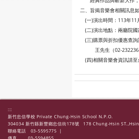
經典作品與嶄新大作，用
二、旨揭音樂會相關訊息如
(一)演出時間：113年11
(二)演出地點：兩廳院國家
(三)購票與折扣優惠查詢請至OP
王先生（02-232236
(四)相關音樂會資訊請至台北青年
:::
新竹忠信學校 Private Chung-Hsin School N.P.O.
304034 新竹縣新豐鄉忠信街178號
178 Chung-Hsin ST.,Hsin
聯絡電話
03-5595775
|
傳真
03-5594855