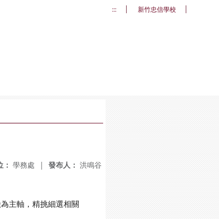
:::
新竹忠信學校
位：
學務處
|
發布人：
洪鳴谷
險為主軸，精挑細選相關