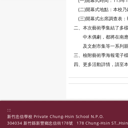
(一)開幕式時間：113年10
(二)開幕式地點：本校乃
(三)開幕式出席調查表：https:/
二、本次藝術季集結了多樣
中木偶劇，都將在南應大校
及文創市集等一系列親
三、檢附藝術季海報電子檔
四、更多活動詳情，請至本校藝術學院網
:::
新竹忠信學校 Private Chung-Hsin School N.P.O.
304034 新竹縣新豐鄉忠信街178號
178 Chung-Hsin ST.,Hsin