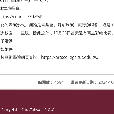
月21日(星期一)上午10點。
建堂演藝廳。
/reurl.cc/5dzYyR
化的表演形式。無論是音樂會、舞蹈展演、流行演唱會，還是揉
園一一呈現。除此之外，10月26日當天還有寫生彩繪比賽
子活動。
如附件。
頁查詢：https://artscollege.tut.edu.tw/
點閱數：
4584
|
最後更新日期：
2024-10
-Feng,Hsin-Chu,Taiwan R.O.C.