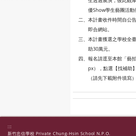
生透過展演，彼此觀摩學習
優Show學生藝團活動
二、本計畫收件時間自公告日
即合網站。
三、本計畫獲選之學校全臺每
助30萬元。
四、報名請逕至本館「藝拍即合」網站（htt
px），點選【找補助】，
（請先下載附件填寫）→
:::
新竹忠信學校 Private Chung-Hsin School N.P.O.