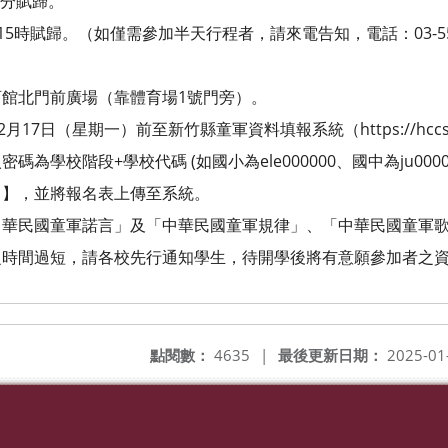
0分賦歸。
時賦歸。（如僅需參加半天行程者，請來電告知，電話：03-5518
館北門前廣場（靠體育場1號門旁）。
7日（星期一）前至新竹縣童軍資料填報系統（https://hccscout
階段+學校代碼 (如國小為ele000000、國中為ju00000
，並將報名表上傳至系統。
華民國童軍諾言」及「中華民國童軍規律」、「中華民國童軍
時間過短，請各校先行通知學生，待開學後將有意願參加者之資
點閱數：
4635
|
最後更新日期：
2025-01