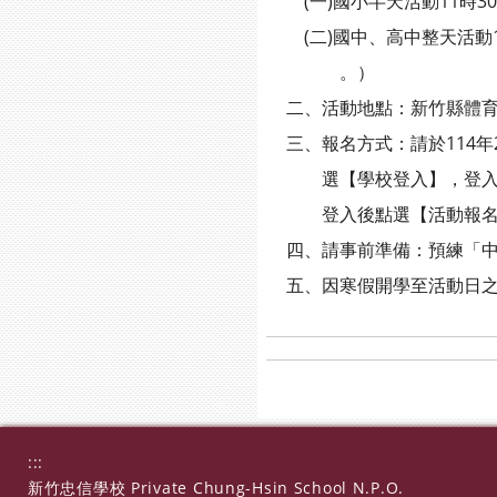
(一)國小半天活動11時3
(二)國中、高中整天活動15
。）
二、活動地點：新竹縣體育
三、報名方式：請於114年2月1
選【學校登入】，登入密碼為學校
登入後點選【活動報名】
四、請事前準備：預練「中
五、因寒假開學至活動日之
:::
新竹忠信學校 Private Chung-Hsin School N.P.O.