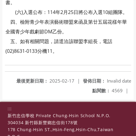
書。
(六)入選公布：114年2月25日將公布入選10組團隊。
四、檢附青少年表演藝術聯盟來函及第廿五屆花樣年華
全國青少年戲劇節DM乙份。
五、如有相關問題，請逕洽該聯盟李組長，電話
(02)8631-0133分機11。
最後更新日期：
2025-02-17
|
發佈日期：
Invalid date
點閱數：
4569
|
:::
新竹忠信學校 Private Chung-Hsin School N.P.O.
304034 新竹縣新豐鄉忠信街178號
178 Chung-Hsin ST.,Hsin-Feng,Hsin-Chu,Taiwan