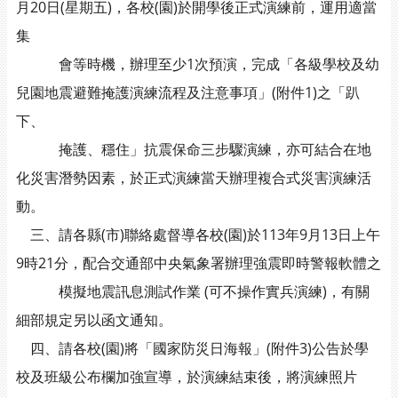
月20日(星期五)，各校(園)於開學後正式演練前，運用適當
集
會等時機，辦理至少1次預演，完成「各級學校及幼
兒園地震避難掩護演練流程及注意事項」(附件1)之「趴
下、
掩護、穩住」抗震保命三步驟演練，亦可結合在地
化災害潛勢因素，於正式演練當天辦理複合式災害演練活
動。
三、請各縣(市)聯絡處督導各校(園)於113年9月13日上午
9時21分，配合交通部中央氣象署辦理強震即時警報軟體之
模擬地震訊息測試作業 (可不操作實兵演練)，有關
細部規定另以函文通知。
四、請各校(園)將「國家防災日海報」(附件3)公告於學
校及班級公布欄加強宣導，於演練結束後，將演練照片