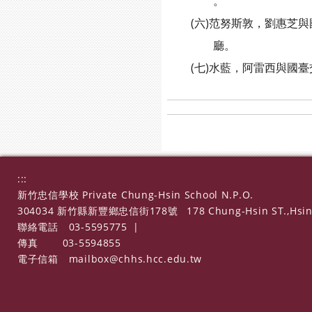
。
(六)范努斯敦，劉惠芝與國臺交
廳。
(七)水藍，阿雷西與國臺交：7
:::
新竹忠信學校 Private Chung-Hsin School N.P.O.
304034 新竹縣新豐鄉忠信街178號
178 Chung-Hsin ST.,Hsin
聯絡電話
03-5595775
|
傳真
03-5594855
電子信箱
mailbox@chhs.hcc.edu.tw