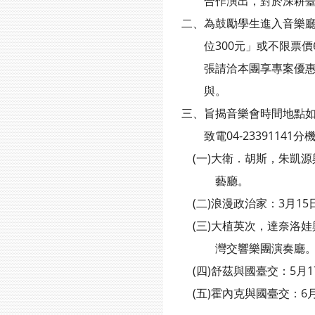
合作演出，對於深耕臺灣
二、為鼓勵學生進入音樂廳
位300元」或不限票價6折
張請洽本團享專案優惠。另
與。
三、旨揭音樂會時間地點如下，詳
致電04-23391141分
(一)大衛．胡斯，朱凱源與國臺
藝廳。
(二)浪漫政治家：3月15日
(三)大植英次，達奈洛娃與國臺
灣交響樂團演奏廳
(四)舒茲與國臺交：5月17日
(五)霍內克與國臺交：6月7日