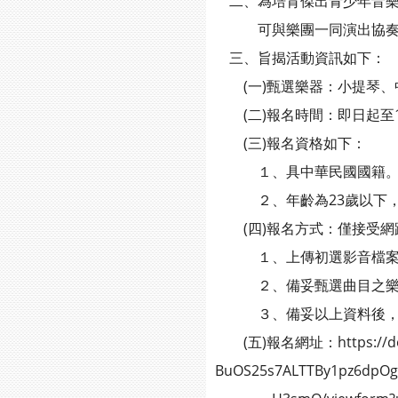
二、為培育傑出青少年音樂
可與樂團一同演出協奏曲
三、旨揭活動資訊如下：
(一)甄選樂器：小提琴、
(二)報名時間：即日起至114
(三)報名資格如下：
１、具中華民國國籍
２、年齡為23歲以下，以甄
(四)報名方式：僅接受網
１、上傳初選影音檔案（影
２、備妥甄選曲目之樂譜封
３、備妥以上資料後，填
(五)報名網址：https://docs.
BuOS25s7ALTTBy1pz6dpOg