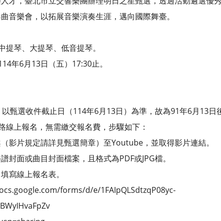
人才，臺北市立交響樂團辦理明日之星甄選，透過活動遴選優秀
音樂會，以拓展音樂演奏生涯，邁向國際舞臺。
中提琴、大提琴、低音提琴。
年6月13日（五）17:30止。
。
選收件截止日（114年6月13日）為準，故為91年6月13日
路線上報名，無需繳交報名費，步驟如下：
片規定請詳見甄選簡章）至Youtube，並取得影片連結。
面或曲目封面檔案，且格式為PDF或JPG檔。
寫線上報名表。
google.com/forms/d/e/1FAIpQLSdtzqP08yc-
BWyIHvaFpZv