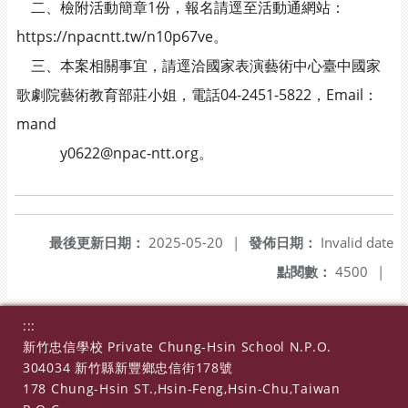
二、檢附活動簡章1份，報名請逕至活動通網站：
https://npacntt.tw/n10p67ve。
三、本案相關事宜，請逕洽國家表演藝術中心臺中國家
歌劇院藝術教育部莊小姐，電話04-2451-5822，Email：
mand
y0622@npac-ntt.org。
最後更新日期：
2025-05-20
|
發佈日期：
Invalid date
點閱數：
4500
|
:::
新竹忠信學校 Private Chung-Hsin School N.P.O.
304034 新竹縣新豐鄉忠信街178號
178 Chung-Hsin ST.,Hsin-Feng,Hsin-Chu,Taiwan