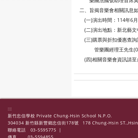
樂團法國號助理首席黃任賢
二、旨揭音樂會相關訊息如
(一)演出時間：114年6月1
(二)演出地點：新北藝文
(三)購票與折扣優惠查詢請至OPEN
管樂團經理王先生(02-23
(四)相關音樂會資訊請至台北青年管
:::
新竹忠信學校 Private Chung-Hsin School N.P.O.
304034 新竹縣新豐鄉忠信街178號
178 Chung-Hsin ST.,Hsin
聯絡電話
03-5595775
|
傳真
03-5594855