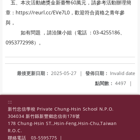
五、本次活動總獎金新臺幣60萬元，請參考活動辦理簡
章：https://reurl.cc/EVe7L0，歡迎符合資格之青年參
與，
如有問題 ，請洽陳小姐（電話 ：03-4255186、
0953772998）。
最後更新日期：
2025-05-27
|
發佈日期：
Invalid date
點閱數：
4497
|
:::
新竹忠信學校 Private Chung-Hsin School N.P.O.
304034 新竹縣新豐鄉忠信街178號
178 Chung-Hsin ST.,Hsin-Feng,Hsin-Chu,Taiwan
R.O.C.
聯絡電話
03-5595775
|