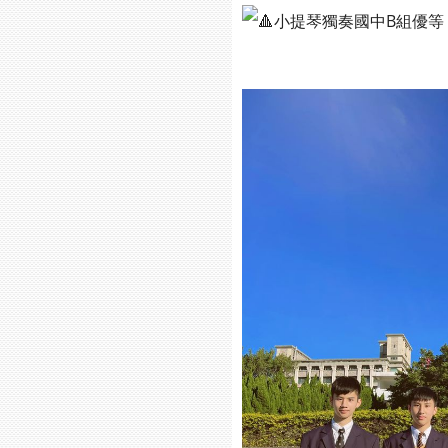
小提琴獨奏國中B組優等：2