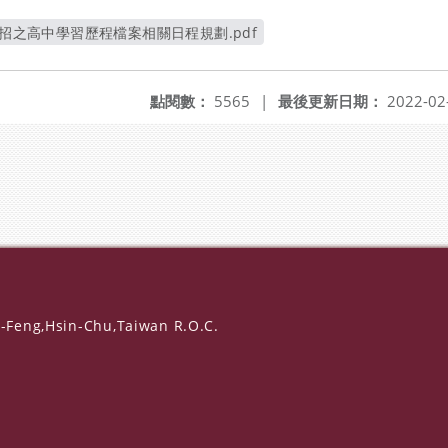
考招之高中學習歷程檔案相關日程規劃.pdf
另開新視窗
點閱數：
5565
|
最後更新日期：
2022-02
-Feng,Hsin-Chu,Taiwan R.O.C.