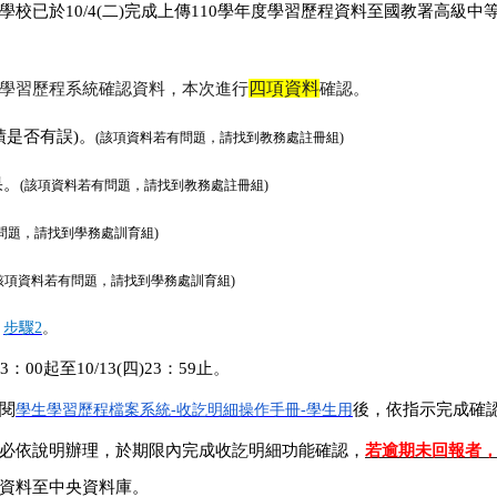
學校已於
10/4(
二
)
完成上傳
110
學年度學習歷程資料至國教署高級中
四項資料
學習歷程系統確認資料，本次進行
確認
。
績是否有誤
)
。
(
該項資料若有問題，請找到教務處註冊組
)
果。
(
該項資料若有問題，請找到教務處註冊組
)
問題，請找到學務處訓育組
)
該項資料若有問題，請找到學務處訓育組
)
、
步驟
2
。
13
：
00
起至
10/13(
四
)23
：
59
止
。
閱
後，依指示完成確
學生學習歷程檔案系統
-
收訖明細操作手冊
-
學生
用
必依說明辦理，於期限內完成收訖明細功能確認，
若逾期未回報者
資料至中央資料庫。