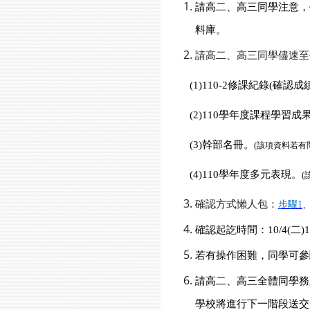
請高二、高三同學注意，
料庫。
請高二、高三同學儘速至
(1)110-2
修課紀錄
(
確認成
(2)110
學年度課程學習成
(3)
幹部名冊。
(
該項資料若有
(4)110
學年度多元表現。
(
確認方式懶人包：
步驟
1
確認起訖時間：
10/4(
二
)
若有操作困難，同學可參
請高二、高三全體同學務
學校將進行下一階段送交