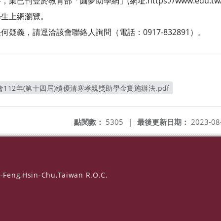
登於教育部「圓夢助學網」(網址:https://www.edu.tw/he
生上網瀏覽。
義，請逕洽該會聯絡人詢問（電話：0917-832891）。
12年(第十四屆)績優清寒孝親獎助學金實施辦法.pdf
另開新視窗
點閱數：
5305
|
最後更新日期：
2023-08
-Feng,Hsin-Chu,Taiwan R.O.C.