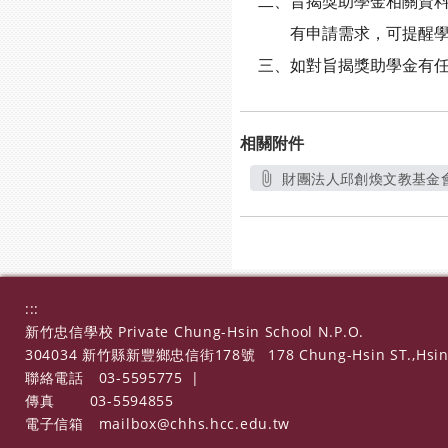
二、旨揭獎助學金相關資料，業已刊
有申請需求，可提醒學
三、如對旨揭獎助學金有任何疑
相關附件
財團法人邱創煥文教基金會1
:::
新竹忠信學校 Private Chung-Hsin School N.P.O.
304034 新竹縣新豐鄉忠信街178號
178 Chung-Hsin ST.,Hsin
聯絡電話
03-5595775
|
傳真
03-5594855
電子信箱
mailbox@chhs.hcc.edu.tw