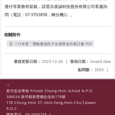
撥付等業務有疑義，請逕洽凌誠科技股份有限公司客服詢
問（電話：07-9703898，轉分機2）。
相關附件
115年度「獎勵農漁民子女就學金作業計畫.PDF
另開新視窗
最後更新日期：
2025-12-26
|
發佈日期：
Invalid date
點閱數：
2603
|
:::
新竹忠信學校 Private Chung-Hsin School N.P.O.
304034 新竹縣新豐鄉忠信街178號
178 Chung-Hsin ST.,Hsin-Feng,Hsin-Chu,Taiwan
R.O.C.
聯絡電話
03-5595775
|