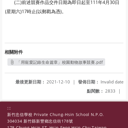
(二)前述競賽作品交件日期為即日起至111年4月30日
(星期六)17時止(以郵戳為憑)。
相關附件
「用寵愛記錄生命篇章」校園動物故事競賽.pdf
另開新視窗
最後更新日期：
2021-12-10
|
發佈日期：
Invalid date
點閱數：
2833
|
:::
新竹忠信學校 Private Chung-Hsin School N.P.O.
304034 新竹縣新豐鄉忠信街178號
178 Chung-Hsin ST.,Hsin-Feng,Hsin-Chu,Taiwan