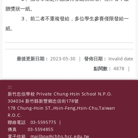
贈獎狀一紙。
３、前二者不重複發給，多位學生參賽僅限發給一
紙。
最後更新日期：
2023-05-30
|
發佈日期：
Invalid date
點閱數：
4878
|
:::
新竹忠信學校 Private Chung-Hsin School N.P.O.
304034 新竹縣新豐鄉忠信街178號
178 Chung-Hsin ST.,Hsin-Feng,Hsin-Chu,Taiwan
R.O.C.
聯絡電話
03-5595775
|
傳真
03-5594855
電子信箱
mailbox@chhs.hcc.edu.tw