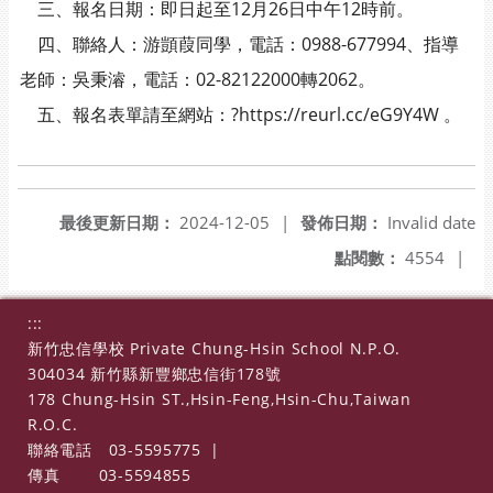
三、報名日期：即日起至12月26日中午12時前。
四、聯絡人：游顗葭同學，電話：0988-677994、指導
老師：吳秉濬，電話：02-82122000轉2062。
五、報名表單請至網站：?https://reurl.cc/eG9Y4W 。
最後更新日期：
2024-12-05
|
發佈日期：
Invalid date
點閱數：
4554
|
:::
新竹忠信學校 Private Chung-Hsin School N.P.O.
304034 新竹縣新豐鄉忠信街178號
178 Chung-Hsin ST.,Hsin-Feng,Hsin-Chu,Taiwan
R.O.C.
聯絡電話
03-5595775
|
傳真
03-5594855