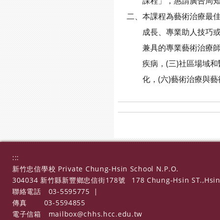
課程」，惠請廣告周知，
二、本課程為藝術治療最佳
成長、專業助人技巧或在相
兼具的專業藝術治療師，以
疾病，(三)社區場域和醫療
化，(六)藝術治療與藝術
:::
新竹忠信學校 Private Chung-Hsin School N.P.O.
304034 新竹縣新豐鄉忠信街178號
178 Chung-Hsin ST.,Hsin
聯絡電話
03-5595775
|
傳真
03-5594855
電子信箱
mailbox@chhs.hcc.edu.tw