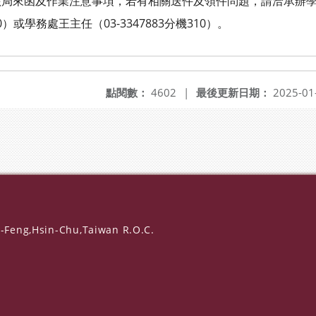
局來函及作業注意事項，若有相關送件及領件問題，請洽承辦學
）或學務處王主任（03-3347883分機310）。
點閱數：
4602
|
最後更新日期：
2025-01
-Feng,Hsin-Chu,Taiwan R.O.C.