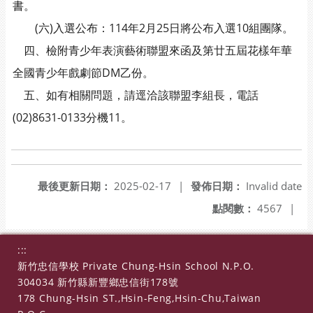
書。
(六)入選公布：114年2月25日將公布入選10組團隊。
四、檢附青少年表演藝術聯盟來函及第廿五屆花樣年華
全國青少年戲劇節DM乙份。
五、如有相關問題，請逕洽該聯盟李組長，電話
(02)8631-0133分機11。
最後更新日期：
2025-02-17
|
發佈日期：
Invalid date
點閱數：
4567
|
:::
新竹忠信學校 Private Chung-Hsin School N.P.O.
304034 新竹縣新豐鄉忠信街178號
178 Chung-Hsin ST.,Hsin-Feng,Hsin-Chu,Taiwan