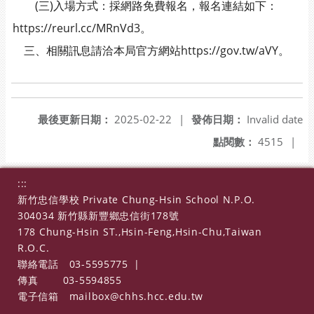
(三)入場方式：採網路免費報名，報名連結如下：
https://reurl.cc/MRnVd3。
三、相關訊息請洽本局官方網站https://gov.tw/aVY。
最後更新日期：
2025-02-22
|
發佈日期：
Invalid date
點閱數：
4515
|
:::
新竹忠信學校 Private Chung-Hsin School N.P.O.
304034 新竹縣新豐鄉忠信街178號
178 Chung-Hsin ST.,Hsin-Feng,Hsin-Chu,Taiwan
R.O.C.
聯絡電話
03-5595775
|
傳真
03-5594855
電子信箱
mailbox@chhs.hcc.edu.tw