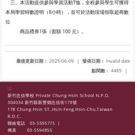
三、本活動提供參與學員活動T恤，全程參與學生可獲得
本局學習時數證明（8小時），並可於活動現場領取超商數
位
商品禮券1張（面額 100 元）。
最後更新日期：
2025-06-09
|
發佈日期：
Invalid date
點閱數：
4485
|
:::
新竹忠信學校 Private Chung-Hsin School N.P.O.
304034 新竹縣新豐鄉忠信街178號
178 Chung-Hsin ST.,Hsin-Feng,Hsin-Chu,Taiwan
R.O.C.
聯絡電話
03-5595775
|
傳真
03-5594855