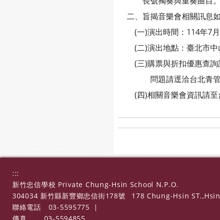
長號獨奏與重奏曲目。更邀
二、旨揭音樂會相關訊息如
(一)演出時間：114年7月2
(二)演出地點：臺北市中
(三)購票與折扣優惠查詢請至OPENTI
問題請逕洽台北青管樂團經理王
(四)相關音樂會資訊請至台北青年
:::
新竹忠信學校 Private Chung-Hsin School N.P.O.
304034 新竹縣新豐鄉忠信街178號
178 Chung-Hsin ST.,Hsin
聯絡電話
03-5595775
|
傳真
03-5594855