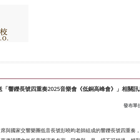
「響鑠長號四重奏2025音樂會《低銅高峰會》」相關訊
發布單
席與國家交響樂團低音長號彭曉昀老師組成的響鑠長號四重奏，