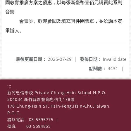
園教育推廣方案之優惠，以每張新臺幣壹佰元購買此系列
音樂
會票券。歡迎參閱及填寫附件團票單，並洽詢本案
承辦人。
最後更新日期：
2025-07-29
|
發佈日期：
Invalid date
點閱數：
4431
|
:::
新竹忠信學校 Private Chung-Hsin School N.P.O.
304034 新竹縣新豐鄉忠信街178號
178 Chung-Hsin ST.,Hsin-Feng,Hsin-Chu,Taiwan
R.O.C.
聯絡電話
03-5595775
|
傳真
03-5594855