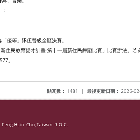
舞具、音樂。
）：
。
。
「優等」隊伍晉級全區決賽。
新住民教育揚才計畫-第十一屆新住民舞蹈比賽」比賽辦法。若
577。
點閱數：
1481
|
最後更新日期：
2026-02
-Feng,Hsin-Chu,Taiwan R.O.C.