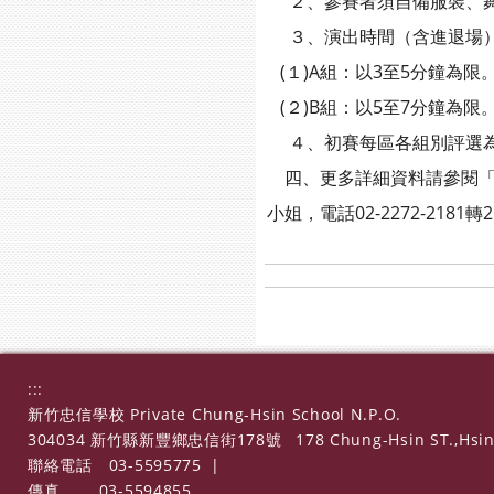
２、參賽者須自備服裝、
３、演出時間（含進退場
(１)A組：以3至5分鐘為限
(２)B組：以5至7分鐘為限
４、初賽每區各組別評選為
四、更多詳細資料請參閱「
小姐，電話02-2272-2181轉2
:::
新竹忠信學校 Private Chung-Hsin School N.P.O.
304034 新竹縣新豐鄉忠信街178號
178 Chung-Hsin ST.,Hsin
聯絡電話
03-5595775
|
傳真
03-5594855