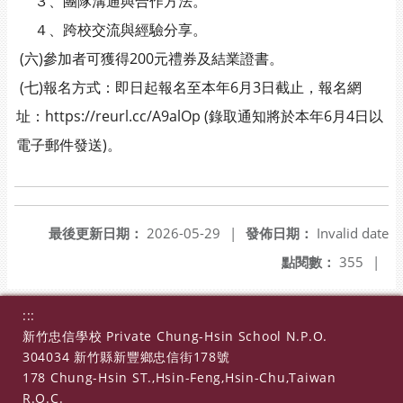
３、團隊溝通與合作方法。
４、跨校交流與經驗分享。
(六)參加者可獲得200元禮券及結業證書。
(七)報名方式：即日起報名至本年6月3日截止，報名網
址：https://reurl.cc/A9alOp (錄取通知將於本年6月4日以
電子郵件發送)。
最後更新日期：
2026-05-29
|
發佈日期：
Invalid date
點閱數：
355
|
:::
新竹忠信學校 Private Chung-Hsin School N.P.O.
304034 新竹縣新豐鄉忠信街178號
178 Chung-Hsin ST.,Hsin-Feng,Hsin-Chu,Taiwan
R.O.C.