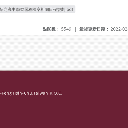
考招之高中學習歷程檔案相關日程規劃.pdf
另開新視窗
點閱數：
5549
|
最後更新日期：
2022-02
-Feng,Hsin-Chu,Taiwan R.O.C.