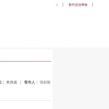
:::
新竹忠信學校
位：
教務處
|
發布人：
張劍龍