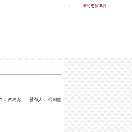
:::
新竹忠信學校
位：
教務處
|
發布人：
張劍龍