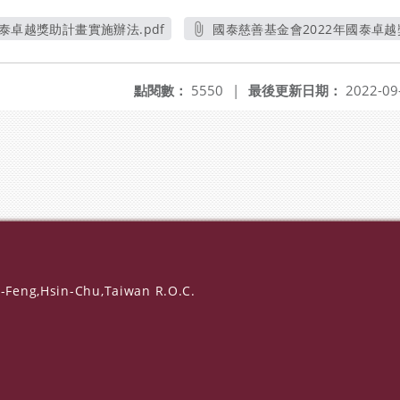
泰卓越獎助計畫實施辦法.pdf
國泰慈善基金會2022年國泰卓越
另開新視窗
另開新視
點閱數：
5550
|
最後更新日期：
2022-09
-Feng,Hsin-Chu,Taiwan R.O.C.