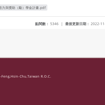
培力與獎助（勵）學金計畫.pdf
另開新視窗
點閱數：
5346
|
最後更新日期：
2022-11
-Feng,Hsin-Chu,Taiwan R.O.C.