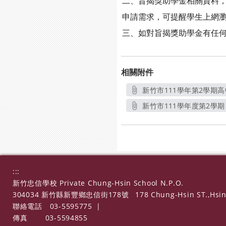
二、旨揭獎助學金相關資料，業已協助
申請需求，可提醒學生上網
三、如對旨揭獎助學金有任何疑
相關附件
新竹市111學年第2學期
新竹市111學年度第2學期
:::
新竹忠信學校 Private Chung-Hsin School N.P.O.
304034 新竹縣新豐鄉忠信街178號
178 Chung-Hsin ST.,Hsin
聯絡電話
03-5595775
|
傳真
03-5594855