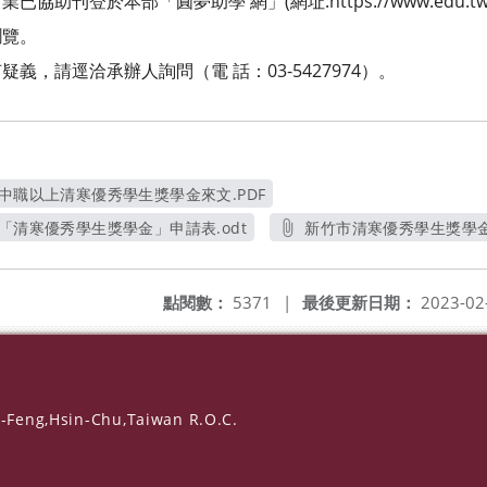
刊登於本部「圓夢助學 網」(網址:https://www.edu.tw/h
瀏覽。
義，請逕洽承辦人詢問（電 話：03-5427974）。
高中職以上清寒優秀學生獎學金來文.PDF
另開新視窗
「清寒優秀學生獎學金」申請表.odt
新竹市清寒優秀學生獎學金
另開新視窗
另開
點閱數：
5371
|
最後更新日期：
2023-02
-Feng,Hsin-Chu,Taiwan R.O.C.