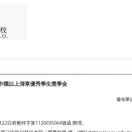
高中職以上清寒優秀學生獎學金
發布單
2日府教特字第1120035064號函 辦理。