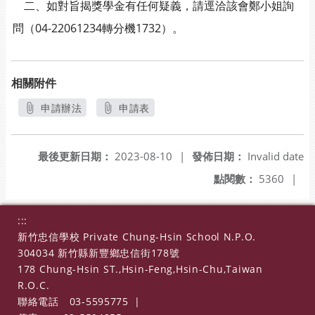
二、如對旨揭獎學金有任何疑義，請逕洽該會鄭小姐詢
問（04-22061234轉分機1732）。
相關附件
申請辦法
申請表
另開新視窗
另開新視窗
最後更新日期：
2023-08-10
|
發佈日期：
Invalid date
點閱數：
5360
|
:::
新竹忠信學校 Private Chung-Hsin School N.P.O.
304034 新竹縣新豐鄉忠信街178號
178 Chung-Hsin ST.,Hsin-Feng,Hsin-Chu,Taiwan
R.O.C.
聯絡電話
03-5595775
|