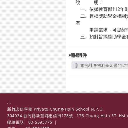
說 明：
一、依據教育部112年8月2
二、旨揭獎助學金相關資料，業
有
申請需求，可提醒學
三、如對旨揭獎助學金有任
相關附件
陽光社會福利基金會112年
另
:::
新竹忠信學校 Private Chung-Hsin School N.P.O.
304034 新竹縣新豐鄉忠信街178號
178 Chung-Hsin ST.,Hsin
聯絡電話
03-5595775
|