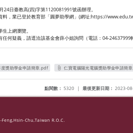
4日臺教高(四)字第1120081991號函辦理。
已登於教育部「圓夢助學網」(網址:https://www.edu.tw/h
生上網瀏覽。
何疑義，請逕洽該基金會薛小姐詢問（電話：04-24637999轉
度獎助學金申請簡章.pdf
仁寶電腦陽光電腦獎助學金申請簡章.
開新視窗
另開新視窗
點閱數：
5320
|
最後更新日期：
2023-08
-Feng,Hsin-Chu,Taiwan R.O.C.