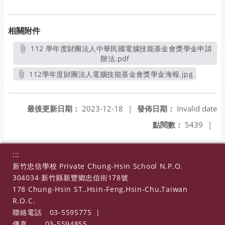
相關附件
112 學年度財團法人中華民國電腦技能基金會獎學金申請
辦法.pdf
另開新視窗
112學年度財團法人電腦技能基金會獎學金海報.jpg
另開新視窗
最後更新日期：
2023-12-18
|
發佈日期：
Invalid date
點閱數：
5439
|
:::
新竹忠信學校 Private Chung-Hsin School N.P.O.
304034 新竹縣新豐鄉忠信街178號
178 Chung-Hsin ST.,Hsin-Feng,Hsin-Chu,Taiwan
R.O.C.
聯絡電話
03-5595775
|
傳真
03-5594855