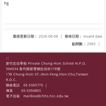
hg
最後更新日期：
2026-08-08
|
發佈日期：
Invalid date
點閱數：
2983
|
:::
新竹忠信學校 Private Chung-Hsin School N.P.O.
304034 新竹縣新豐鄉忠信街178號
178 Chung-Hsin ST.,Hsin-Feng,Hsin-Chu,Taiwan
R.O.C.
聯絡電話
03-5595775
|
傳真
03-5594855
電子信箱
mailbox@chhs.hcc.edu.tw