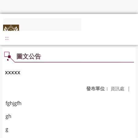
:::
圖文公告
xxxxx
發布單位：
資訊處
|
fghjgfh
gh
g