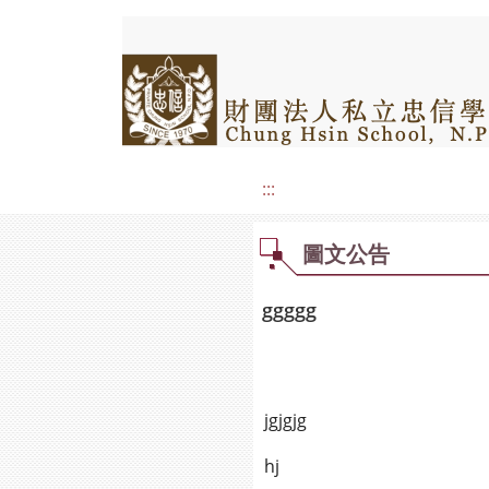
:::
圖文公告
ggggg
jgjgjg
hj