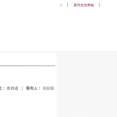
:::
新竹忠信學校
位：
教務處
|
發布人：
張劍龍