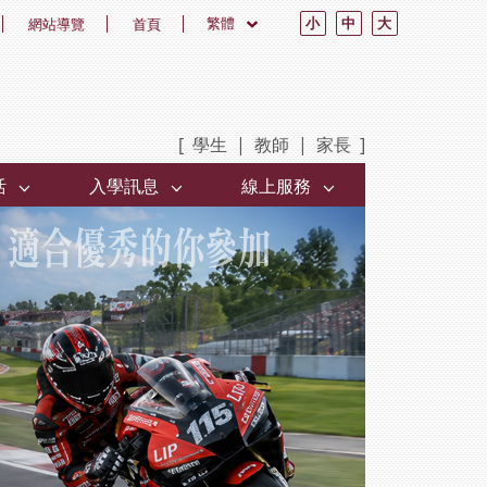
繁體
小
中
大
網站導覽
首頁
[
學生
|
教師
|
家長
]
活
入學訊息
線上服務
Next