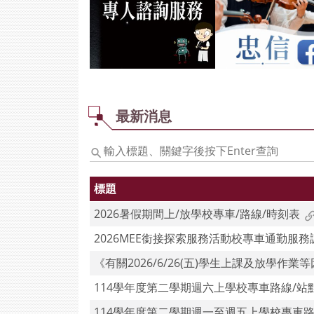
最新消息
輸
入
標
標題
題、
關
2026暑假期間上/放學校專車/路線/時刻表
鍵
2026MEE銜接探索服務活動校專車通勤服務
字
後
《有關2026/6/26(五)學生上課及放學作業
按
114學年度第二學期週六上學校專車路線/站
下
Enter
114學年度第二學期週一至週五上學校專車路