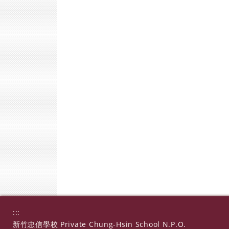
:::
新竹忠信學校 Private Chung-Hsin School N.P.O.