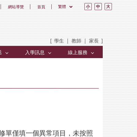
繁體
小
中
大
網站導覽
首頁
[
學生
|
教師
|
家長
]
活
入學訊息
線上服務
修單僅填一個異常項目，未按照