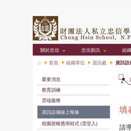
關於忠信
忠信新訊
組
:::
首頁
組織單位
資訊處
資訊設
重要消息
教育訓練
雲端服務
填
資訊設備線上報修
校園授權應用程式 (需登入)
請