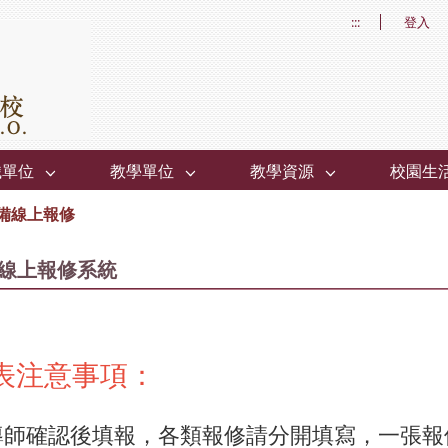
:::
登入
織單位
教學單位
教學資源
校園生
備線上報修
線上報修系統
表注意事項：
導師確認後填報，各類報修請分開填寫，一張報