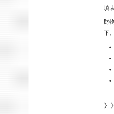
填
財
下
》